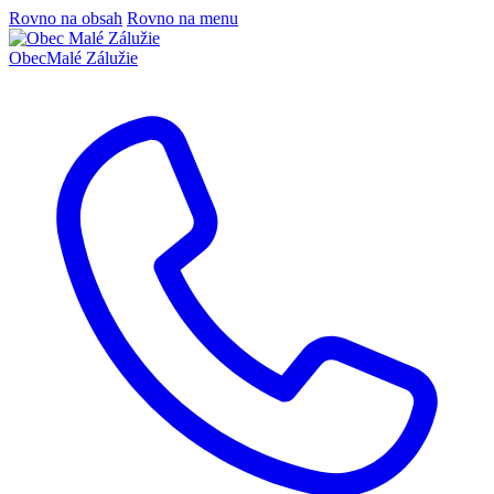
Rovno na obsah
Rovno na menu
Obec
Malé Zálužie