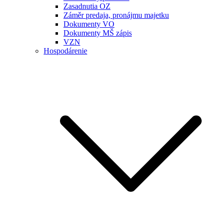
Zasadnutia OZ
Záměr predaja, pronájmu majetku
Dokumenty VO
Dokumenty MŠ zápis
VZN
Hospodárenie