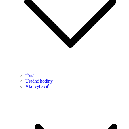
Úrad
Uradné hodiny
Ako vybaviť