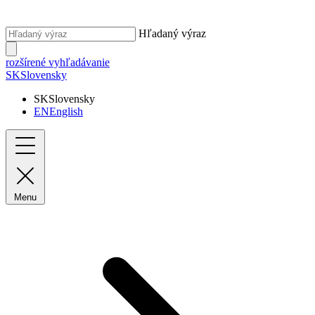
Hľadaný výraz
rozšírené vyhľadávanie
SK
Slovensky
SK
Slovensky
EN
English
Menu