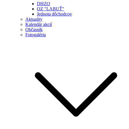
DHZO
OZ "LABUŤ"
Jednota dôchodcov
Aktuality
Kalendár akcií
Občasník
Fotogaléria