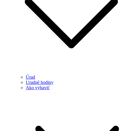
Úrad
Uradné hodiny
Ako vybaviť