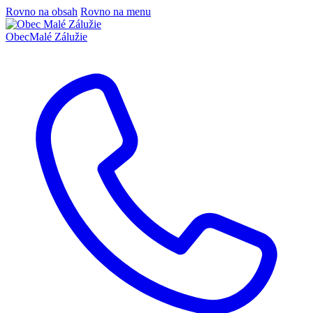
Rovno na obsah
Rovno na menu
Obec
Malé Zálužie