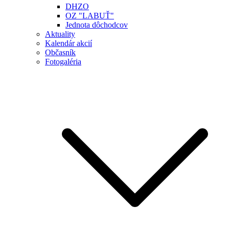
DHZO
OZ "LABUŤ"
Jednota dôchodcov
Aktuality
Kalendár akcií
Občasník
Fotogaléria