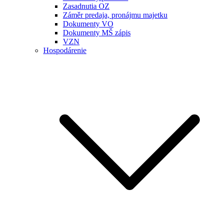
Zasadnutia OZ
Záměr predaja, pronájmu majetku
Dokumenty VO
Dokumenty MŠ zápis
VZN
Hospodárenie