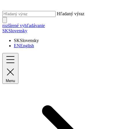
Hľadaný výraz
rozšírené vyhľadávanie
SK
Slovensky
SK
Slovensky
EN
English
Menu