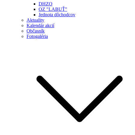
DHZO
OZ "LABUŤ"
Jednota dôchodcov
Aktuality
Kalendár akcií
Občasník
Fotogaléria