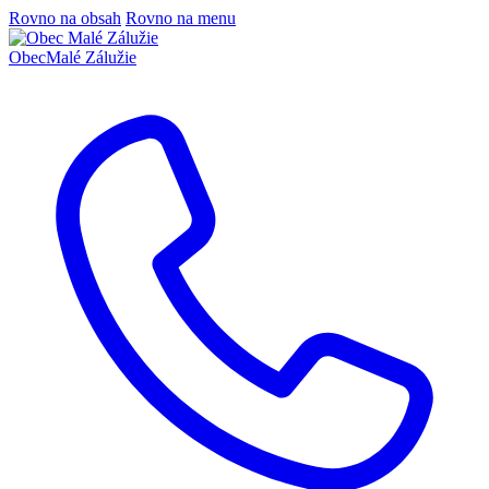
Rovno na obsah
Rovno na menu
Obec
Malé Zálužie