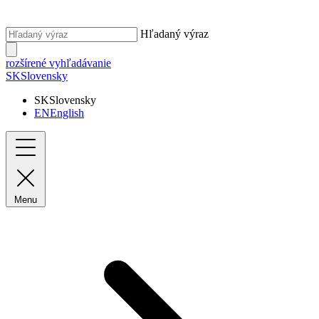
Hľadaný výraz
rozšírené vyhľadávanie
SK
Slovensky
SK
Slovensky
EN
English
Menu