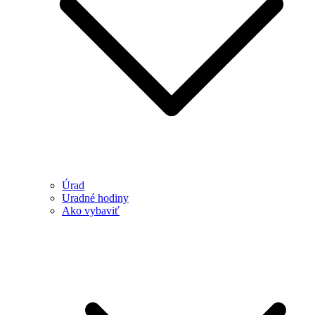
Úrad
Uradné hodiny
Ako vybaviť