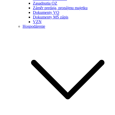
Zasadnutia OZ
Záměr predaja, pronájmu majetku
Dokumenty VO
Dokumenty MŠ zápis
VZN
Hospodárenie