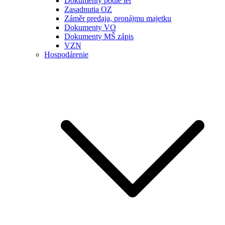
Dokumenty podle let
Zasadnutia OZ
Záměr predaja, pronájmu majetku
Dokumenty VO
Dokumenty MŠ zápis
VZN
Hospodárenie