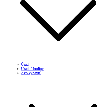
Úrad
Uradné hodiny
Ako vybaviť