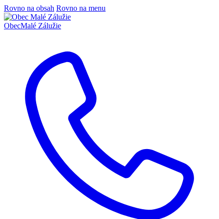
Rovno na obsah
Rovno na menu
Obec
Malé Zálužie