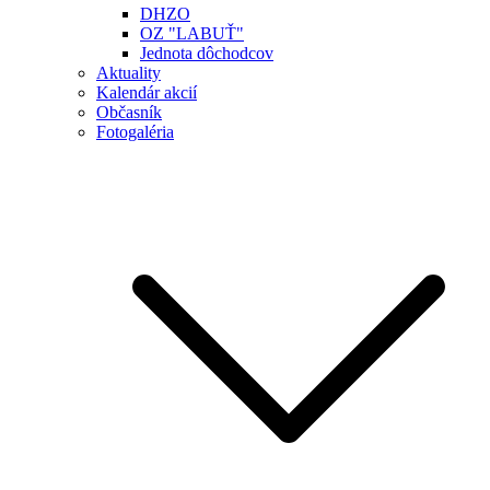
DHZO
OZ "LABUŤ"
Jednota dôchodcov
Aktuality
Kalendár akcií
Občasník
Fotogaléria