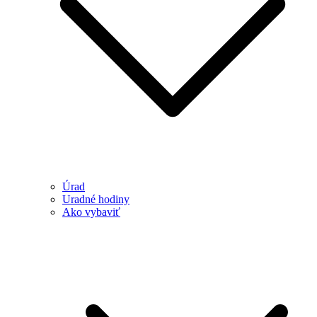
Úrad
Uradné hodiny
Ako vybaviť