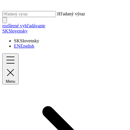
Hľadaný výraz
rozšírené vyhľadávanie
SK
Slovensky
SK
Slovensky
EN
English
Menu