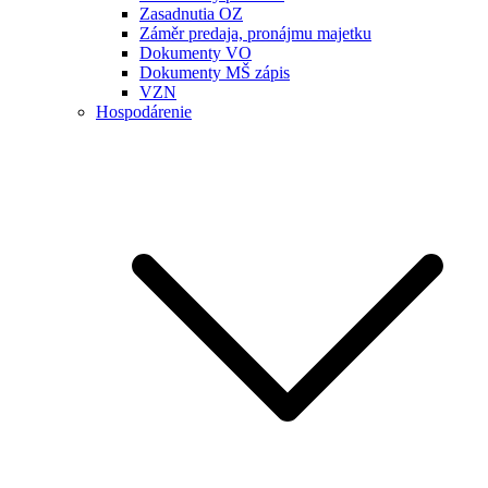
Zasadnutia OZ
Záměr predaja, pronájmu majetku
Dokumenty VO
Dokumenty MŠ zápis
VZN
Hospodárenie