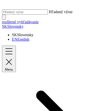
Hľadaný výraz
rozšírené vyhľadávanie
SK
Slovensky
SK
Slovensky
EN
English
Menu