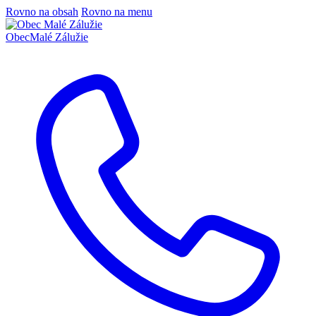
Rovno na obsah
Rovno na menu
Obec
Malé Zálužie