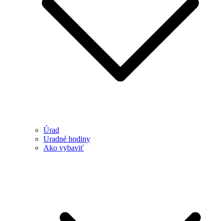
Úrad
Uradné hodiny
Ako vybaviť