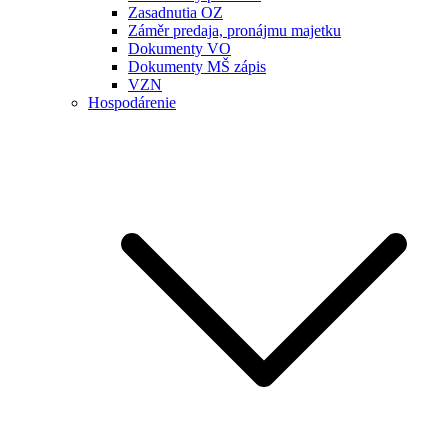
Zasadnutia OZ
Záměr predaja, pronájmu majetku
Dokumenty VO
Dokumenty MŠ zápis
VZN
Hospodárenie