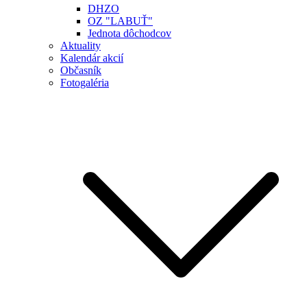
DHZO
OZ "LABUŤ"
Jednota dôchodcov
Aktuality
Kalendár akcií
Občasník
Fotogaléria