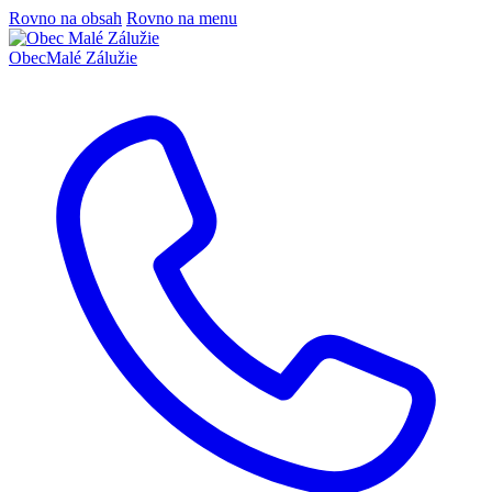
Rovno na obsah
Rovno na menu
Obec
Malé Zálužie