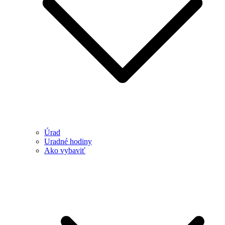
Úrad
Uradné hodiny
Ako vybaviť