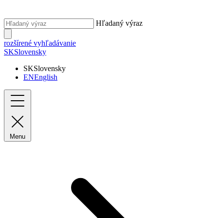
Hľadaný výraz
rozšírené vyhľadávanie
SK
Slovensky
SK
Slovensky
EN
English
Menu