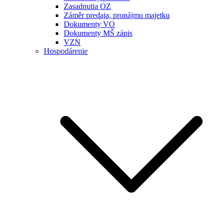
Zasadnutia OZ
Záměr predaja, pronájmu majetku
Dokumenty VO
Dokumenty MŠ zápis
VZN
Hospodárenie