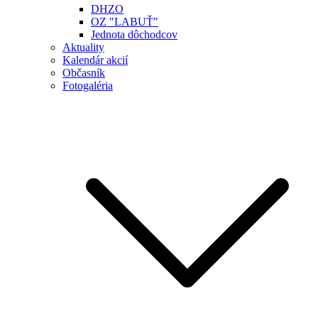
DHZO
OZ "LABUŤ"
Jednota dôchodcov
Aktuality
Kalendár akcií
Občasník
Fotogaléria