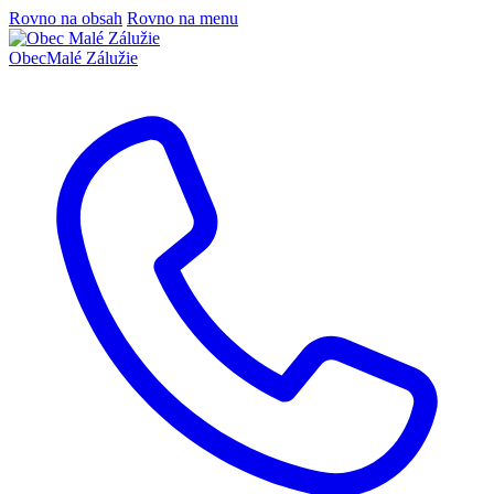
Rovno na obsah
Rovno na menu
Obec
Malé Zálužie