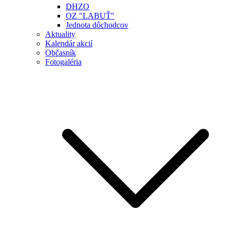
DHZO
OZ "LABUŤ"
Jednota dôchodcov
Aktuality
Kalendár akcií
Občasník
Fotogaléria