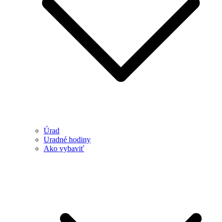
Úrad
Uradné hodiny
Ako vybaviť