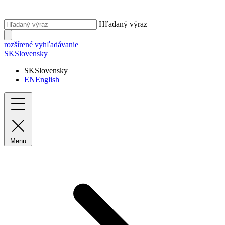
Hľadaný výraz
rozšírené vyhľadávanie
SK
Slovensky
SK
Slovensky
EN
English
Menu