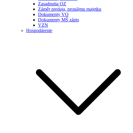
Zasadnutia OZ
Záměr predaja, pronájmu majetku
Dokumenty VO
Dokumenty MŠ zápis
VZN
Hospodárenie