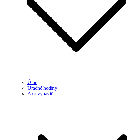
Úrad
Uradné hodiny
Ako vybaviť