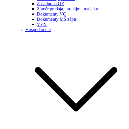
Zasadnutia OZ
Záměr predaja, pronájmu majetku
Dokumenty VO
Dokumenty MŠ zápis
VZN
Hospodárenie