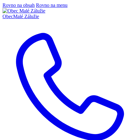
Rovno na obsah
Rovno na menu
Obec
Malé Zálužie