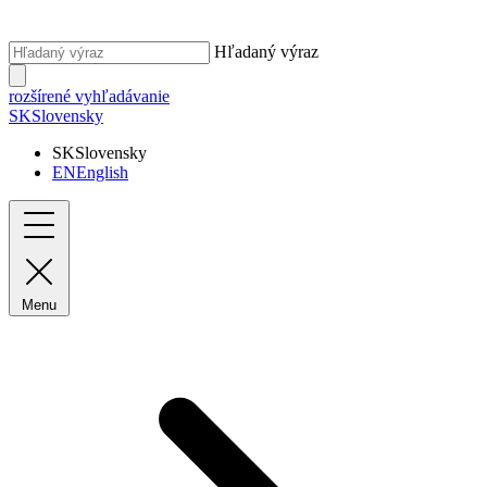
Hľadaný výraz
rozšírené vyhľadávanie
SK
Slovensky
SK
Slovensky
EN
English
Menu