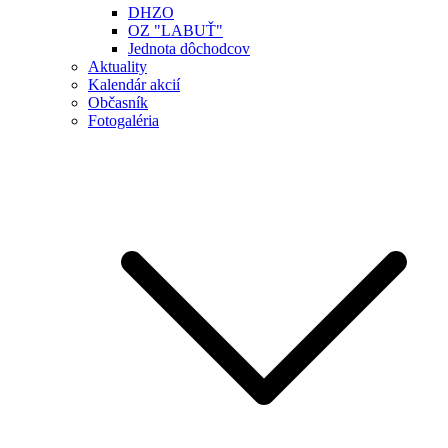
DHZO
OZ "LABUŤ"
Jednota dôchodcov
Aktuality
Kalendár akcií
Občasník
Fotogaléria