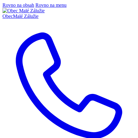
Rovno na obsah
Rovno na menu
Obec
Malé Zálužie