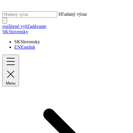
Hľadaný výraz
rozšírené vyhľadávanie
SK
Slovensky
SK
Slovensky
EN
English
Menu