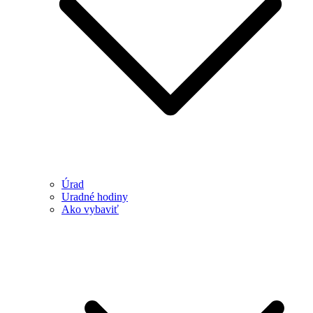
Úrad
Uradné hodiny
Ako vybaviť