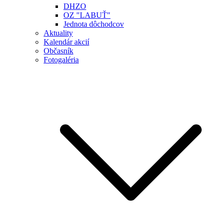
DHZO
OZ "LABUŤ"
Jednota dôchodcov
Aktuality
Kalendár akcií
Občasník
Fotogaléria