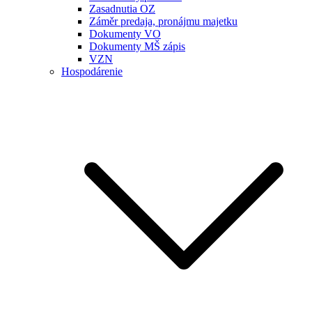
Zasadnutia OZ
Záměr predaja, pronájmu majetku
Dokumenty VO
Dokumenty MŠ zápis
VZN
Hospodárenie