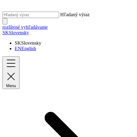
Hľadaný výraz
rozšírené vyhľadávanie
SK
Slovensky
SK
Slovensky
EN
English
Menu