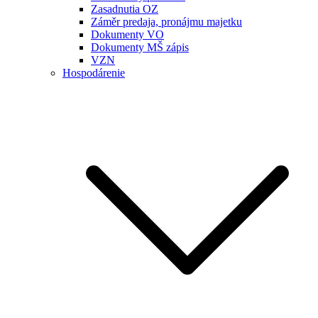
Zasadnutia OZ
Záměr predaja, pronájmu majetku
Dokumenty VO
Dokumenty MŠ zápis
VZN
Hospodárenie