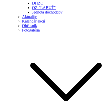
DHZO
OZ "LABUŤ"
Jednota dôchodcov
Aktuality
Kalendár akcií
Občasník
Fotogaléria