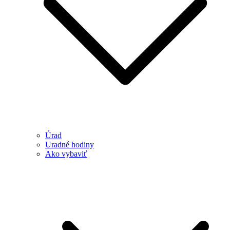
Úrad
Uradné hodiny
Ako vybaviť