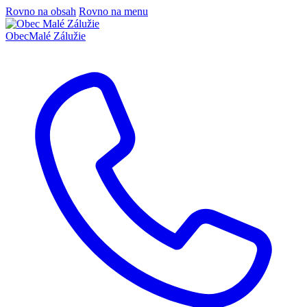
Rovno na obsah
Rovno na menu
Obec
Malé Zálužie