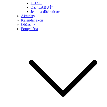
DHZO
OZ "LABUŤ"
Jednota dôchodcov
Aktuality
Kalendár akcií
Občasník
Fotogaléria