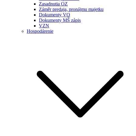
Zasadnutia OZ
Záměr predaja, pronájmu majetku
Dokumenty VO
Dokumenty MŠ zápis
VZN
Hospodárenie