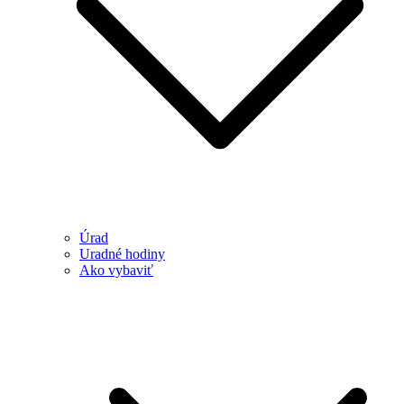
Úrad
Uradné hodiny
Ako vybaviť