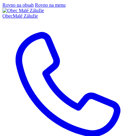
Rovno na obsah
Rovno na menu
Obec
Malé Zálužie