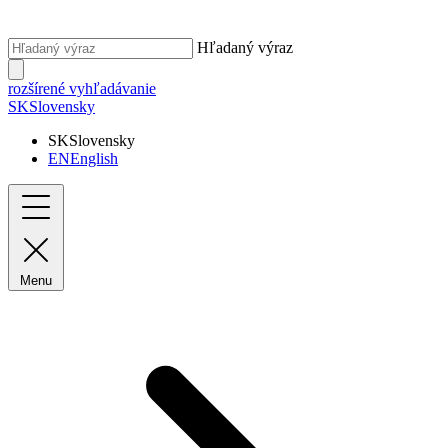
Hľadaný výraz
rozšírené vyhľadávanie
SK
Slovensky
SK
Slovensky
EN
English
Menu