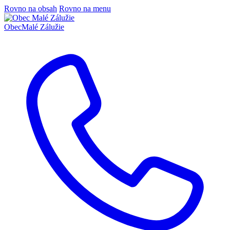
Rovno na obsah
Rovno na menu
Obec
Malé Zálužie