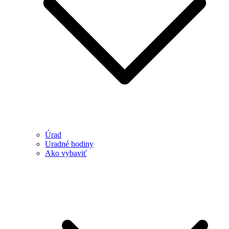
Úrad
Uradné hodiny
Ako vybaviť