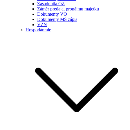
Zasadnutia OZ
Záměr predaja, pronájmu majetku
Dokumenty VO
Dokumenty MŠ zápis
VZN
Hospodárenie