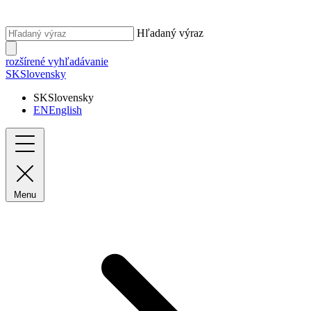
Hľadaný výraz
rozšírené vyhľadávanie
SK
Slovensky
SK
Slovensky
EN
English
Menu