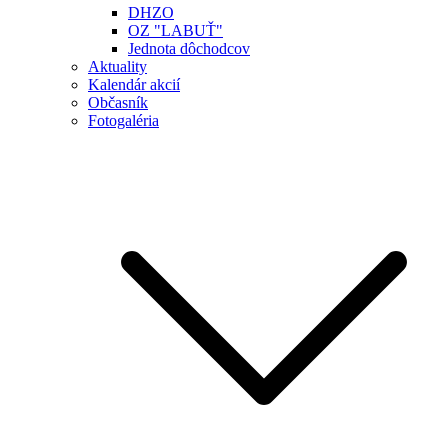
DHZO
OZ "LABUŤ"
Jednota dôchodcov
Aktuality
Kalendár akcií
Občasník
Fotogaléria