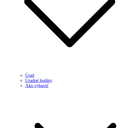
Úrad
Uradné hodiny
Ako vybaviť