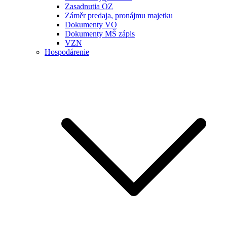
Zasadnutia OZ
Záměr predaja, pronájmu majetku
Dokumenty VO
Dokumenty MŠ zápis
VZN
Hospodárenie