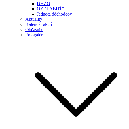
DHZO
OZ "LABUŤ"
Jednota dôchodcov
Aktuality
Kalendár akcií
Občasník
Fotogaléria