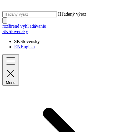
Hľadaný výraz
rozšírené vyhľadávanie
SK
Slovensky
SK
Slovensky
EN
English
Menu