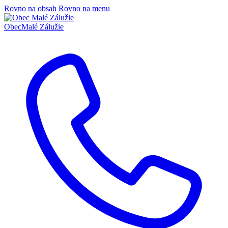
Rovno na obsah
Rovno na menu
Obec
Malé Zálužie