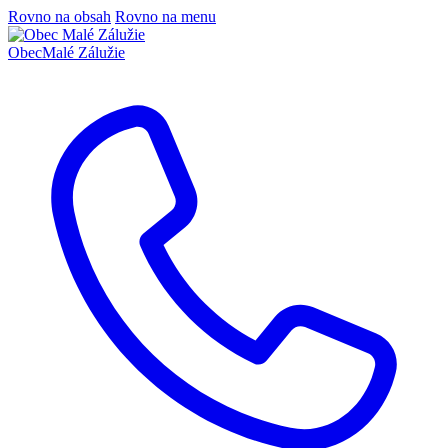
Rovno na obsah
Rovno na menu
Obec
Malé Zálužie