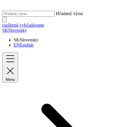
Hľadaný výraz
rozšírené vyhľadávanie
SK
Slovensky
SK
Slovensky
EN
English
Menu