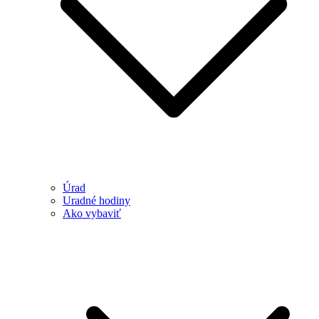
Úrad
Uradné hodiny
Ako vybaviť