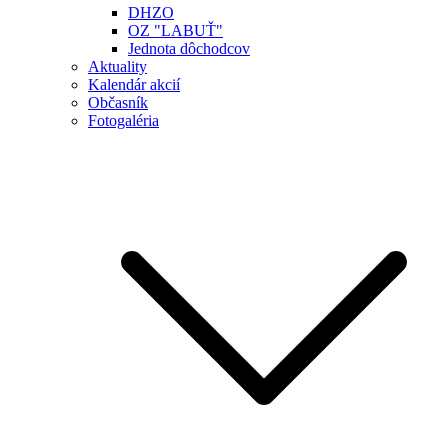
DHZO
OZ "LABUŤ"
Jednota dôchodcov
Aktuality
Kalendár akcií
Občasník
Fotogaléria