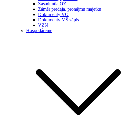
Zasadnutia OZ
Záměr predaja, pronájmu majetku
Dokumenty VO
Dokumenty MŠ zápis
VZN
Hospodárenie