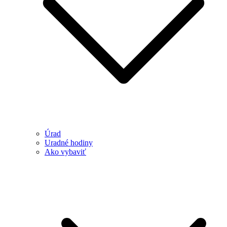
Úrad
Uradné hodiny
Ako vybaviť