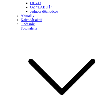
DHZO
OZ "LABUŤ"
Jednota dôchodcov
Aktuality
Kalendár akcií
Občasník
Fotogaléria