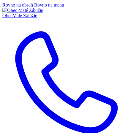
Rovno na obsah
Rovno na menu
Obec
Malé Zálužie