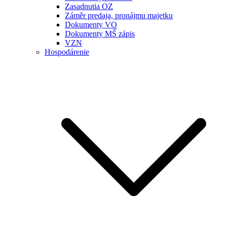
Zasadnutia OZ
Záměr predaja, pronájmu majetku
Dokumenty VO
Dokumenty MŠ zápis
VZN
Hospodárenie