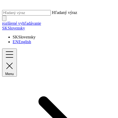
Hľadaný výraz
rozšírené vyhľadávanie
SK
Slovensky
SK
Slovensky
EN
English
Menu