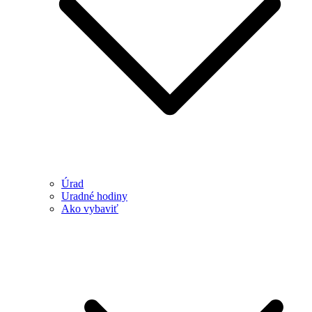
Úrad
Uradné hodiny
Ako vybaviť