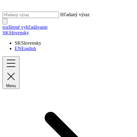
Hľadaný výraz
rozšírené vyhľadávanie
SK
Slovensky
SK
Slovensky
EN
English
Menu