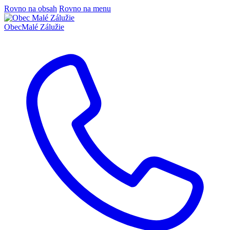
Rovno na obsah
Rovno na menu
Obec
Malé Zálužie