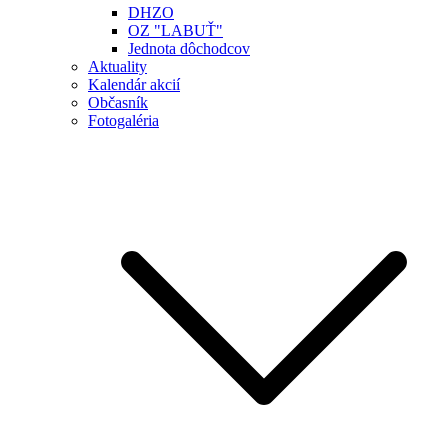
DHZO
OZ "LABUŤ"
Jednota dôchodcov
Aktuality
Kalendár akcií
Občasník
Fotogaléria