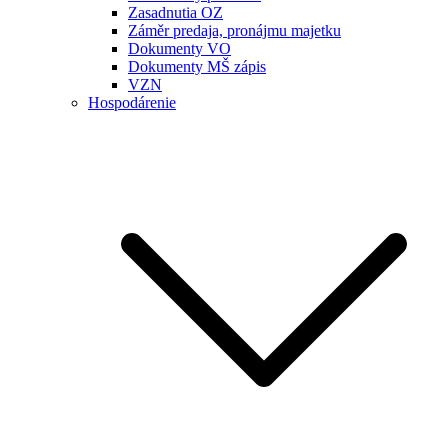
Zasadnutia OZ
Záměr predaja, pronájmu majetku
Dokumenty VO
Dokumenty MŠ zápis
VZN
Hospodárenie