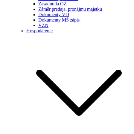
Zasadnutia OZ
Záměr predaja, pronájmu majetku
Dokumenty VO
Dokumenty MŠ zápis
VZN
Hospodárenie