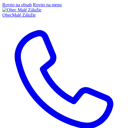
Rovno na obsah
Rovno na menu
Obec
Malé Zálužie