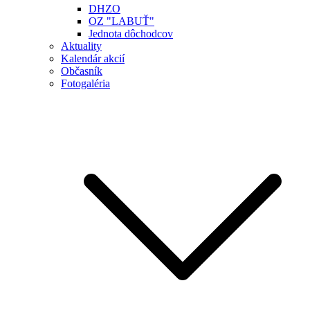
DHZO
OZ "LABUŤ"
Jednota dôchodcov
Aktuality
Kalendár akcií
Občasník
Fotogaléria