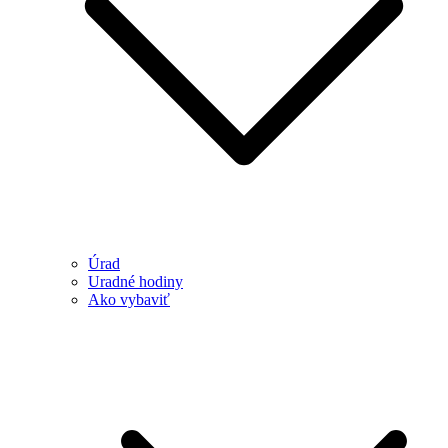
Úrad
Uradné hodiny
Ako vybaviť