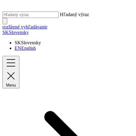
Hľadaný výraz
rozšírené vyhľadávanie
SK
Slovensky
SK
Slovensky
EN
English
Menu