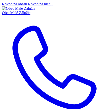
Rovno na obsah
Rovno na menu
Obec
Malé Zálužie