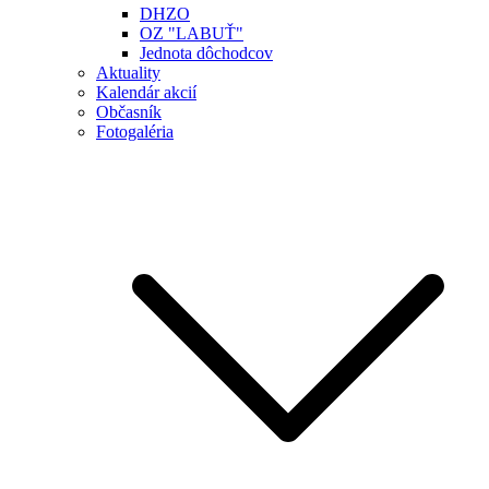
DHZO
OZ "LABUŤ"
Jednota dôchodcov
Aktuality
Kalendár akcií
Občasník
Fotogaléria