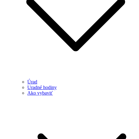
Úrad
Uradné hodiny
Ako vybaviť