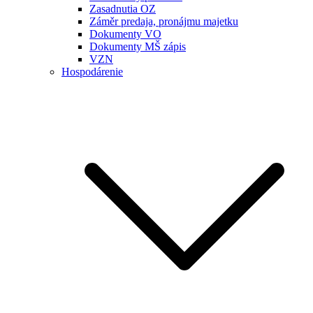
Zasadnutia OZ
Záměr predaja, pronájmu majetku
Dokumenty VO
Dokumenty MŠ zápis
VZN
Hospodárenie